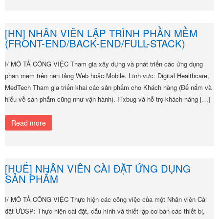
[HN] NHÂN VIÊN LẬP TRÌNH PHẦN MỀM
(FRONT-END/BACK-END/FULL-STACK)
I/ MÔ TẢ CÔNG VIỆC Tham gia xây dựng và phát triển các ứng dụng
phần mềm trên nền tảng Web hoặc Mobile. Lĩnh vực: Digital Healthcare,
MedTech Tham gia triển khai các sản phẩm cho Khách hàng (Để nắm và
hiểu về sản phẩm cũng như vận hành). Fixbug và hỗ trợ khách hàng […]
Read more
[HUẾ] NHÂN VIÊN CÀI ĐẶT ỨNG DỤNG
SẢN PHẨM
I/ MÔ TẢ CÔNG VIỆC Thực hiện các công việc của một Nhân viên Cài
đặt ƯDSP: Thực hiện cài đặt, cấu hình và thiết lập cơ bản các thiết bị,