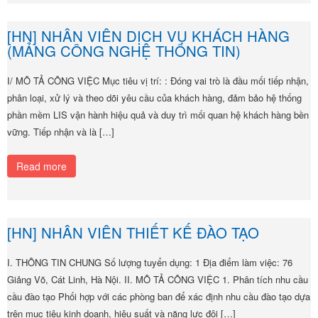
[HN] NHÂN VIÊN DỊCH VỤ KHÁCH HÀNG
(MẢNG CÔNG NGHỆ THÔNG TIN)
I/ MÔ TẢ CÔNG VIỆC Mục tiêu vị trí: : Đóng vai trò là đầu mối tiếp nhận,
phân loại, xử lý và theo dõi yêu cầu của khách hàng, đảm bảo hệ thống
phần mềm LIS vận hành hiệu quả và duy trì mối quan hệ khách hàng bền
vững. Tiếp nhận và là […]
Read more
[HN] NHÂN VIÊN THIẾT KẾ ĐÀO TẠO
I. THÔNG TIN CHUNG Số lượng tuyển dụng: 1 Địa điểm làm việc: 76
Giảng Võ, Cát Linh, Hà Nội. II. MÔ TẢ CÔNG VIỆC 1. Phân tích nhu cầu
cầu đào tạo Phối hợp với các phòng ban để xác định nhu cầu đào tạo dựa
trên mục tiêu kinh doanh, hiệu suất và năng lực đội […]