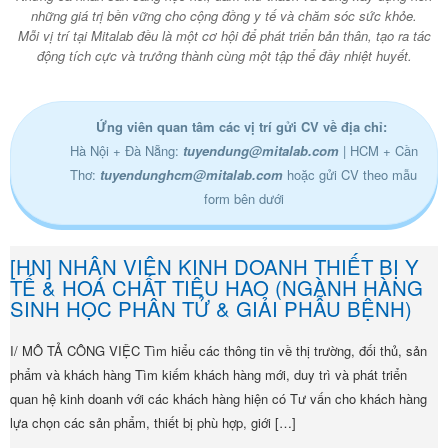
những giá trị bền vững cho cộng đồng y tế và chăm sóc sức khỏe.
Mỗi vị trí tại Mitalab đều là một cơ hội để phát triển bản thân, tạo ra tác
động tích cực và trưởng thành cùng một tập thể đầy nhiệt huyết.
Ứng viên quan tâm các vị trí gửi CV về địa chỉ:
Hà Nội + Đà Nẵng:
tuyendung@mitalab.com
| HCM + Cần
Thơ:
tuyendunghcm@mitalab.com
hoặc gửi CV theo mẫu
form bên dưới
[HN] NHÂN VIÊN KINH DOANH THIẾT BỊ Y
TẾ & HOÁ CHẤT TIÊU HAO (NGÀNH HÀNG
SINH HỌC PHÂN TỬ & GIẢI PHẪU BỆNH)
I/ MÔ TẢ CÔNG VIỆC Tìm hiểu các thông tin về thị trường, đối thủ, sản
phẩm và khách hàng Tìm kiếm khách hàng mới, duy trì và phát triển
quan hệ kinh doanh với các khách hàng hiện có Tư vấn cho khách hàng
lựa chọn các sản phẩm, thiết bị phù hợp, giới […]