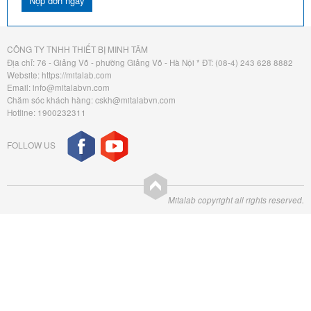
CÔNG TY TNHH THIẾT BỊ MINH TÂM
Địa chỉ: 76 - Giảng Võ - phường Giảng Võ - Hà Nội * ĐT: (08-4) 243 628 8882
Website: https://mitalab.com
Email: info@mitalabvn.com
Chăm sóc khách hàng: cskh@mitalabvn.com
Hotline: 1900232311
FOLLOW US
Mitalab copyright all rights reserved.