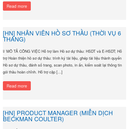
Read more
[HN] NHÂN VIÊN HỒ SƠ THẦU (THỜI VỤ 6
THÁNG)
I/ MÔ TẢ CÔNG VIỆC Hỗ trợ làm Hồ sơ dự thầu: HSDT và E-HSDT; Hỗ
trợ Hoàn thiện hồ sơ dự thầu: trình ký tài liệu, ghép tài liệu thành quyển
Hồ sơ dự thầu, đánh số trang, scan photo, in ấn, kiểm soát lại thông tin
gói thầu hoàn chỉnh. Hỗ trợ cập […]
Read more
[HN] PRODUCT MANAGER (MIỄN DỊCH
BECKMAN COULTER)