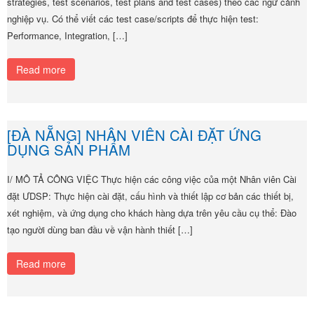
strategies, test scenarios, test plans and test cases) theo các ngữ cảnh
nghiệp vụ. Có thể viết các test case/scripts để thực hiện test:
Performance, Integration, […]
Read more
[ĐÀ NẴNG] NHÂN VIÊN CÀI ĐẶT ỨNG
DỤNG SẢN PHẨM
I/ MÔ TẢ CÔNG VIỆC Thực hiện các công việc của một Nhân viên Cài
đặt ƯDSP: Thực hiện cài đặt, cấu hình và thiết lập cơ bản các thiết bị,
xét nghiệm, và ứng dụng cho khách hàng dựa trên yêu cầu cụ thể: Đào
tạo người dùng ban đầu về vận hành thiết […]
Read more