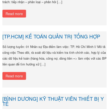
trách: tiếp nhận – phân loại – phản hồi […]
Read more
[TP.HCM] KẾ TOÁN QUẢN TRỊ TỔNG HỢP
Số lượng tuyển: 01 Nhân sự Địa điểm làm việc: TP. Hồ Chí Minh I/ Mô tả
công việc Theo dõi, rà soát dữ liệu và kiểm tra tính chính xác, hợp lý của
các dữ liệu kế toán (hàng hóa, công nợ, dòng tiền => làm việc với các BP
liên quan để tìm hướng xử […]
Read more
[BÌNH DƯƠNG] KỸ THUẬT VIÊN THIẾT BỊ Y
TẾ