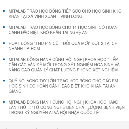
MITALAB TRAO HỌC BỔNG TIẾP SỨC CHO HỌC SINH KHÓ
KHĂN TẠI XÃ VĨNH XUÂN – VĨNH LONG
MITALAB TRAO HỌC BỔNG CHO 11 HỌC SINH CÓ HOÀN
CẢNH ĐẶC BIỆT KHÓ KHĂN TẠI NGHỆ AN
HOẠT ĐỘNG “THU PIN CŨ – ĐỔI QUÀ MỚI” ĐỢT 2 TẠI CHI
NHÁNH TP. HCM
MITALAB ĐỒNG HÀNH CÙNG HỘI NGHỊ KHOA HỌC “TIẾP
CẬN CÁC VẤN ĐỀ MỚI TRONG XÉT NGHIỆM HÓA SINH VÀ
NÂNG CAO QUẢN LÝ CHẤT LƯỢNG PHÒNG XÉT NGHIỆM”
QUỸ NỐI VÒNG TAY LỚN TRAO HỌC BỔNG CHO CÁC EM
HỌC SINH CÓ HOÀN CẢNH ĐẶC BIỆT KHÓ KHĂN TẠI AN
GIANG
MITALAB ĐỒNG HÀNH CÙNG HỘI NGHỊ KHOA HỌC HAKO
LẦN THỨ II: “TỪ CÔNG NGHỆ ĐẾN CHẤT LƯỢNG BỆNH VIỆN
TRONG KỶ NGUYÊN AI VÀ HỘI NHẬP QUỐC TẾ”