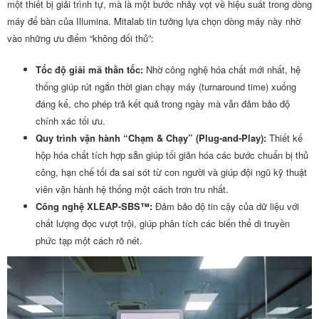
một thiết bị giải trình tự, mà là một bước nhảy vọt về hiệu suất trong dòng
máy để bàn của Illumina. Mitalab tin tưởng lựa chọn dòng máy này nhờ
vào những ưu điểm “không đối thủ”:
Tốc độ giải mã thần tốc:
Nhờ công nghệ hóa chất mới nhất, hệ
thống giúp rút ngắn thời gian chạy máy (turnaround time) xuống
đáng kể, cho phép trả kết quả trong ngày mà vẫn đảm bảo độ
chính xác tối ưu.
Quy trình vận hành “Chạm & Chạy” (Plug-and-Play):
Thiết kế
hộp hóa chất tích hợp sẵn giúp tối giản hóa các bước chuẩn bị thủ
công, hạn chế tối đa sai sót từ con người và giúp đội ngũ kỹ thuật
viên vận hành hệ thống một cách trơn tru nhất.
Công nghệ XLEAP-SBS™:
Đảm bảo độ tin cậy của dữ liệu với
chất lượng đọc vượt trội, giúp phân tích các biến thể di truyền
phức tạp một cách rõ nét.