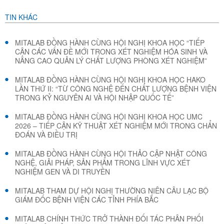
TIN KHÁC
MITALAB ĐỒNG HÀNH CÙNG HỘI NGHỊ KHOA HỌC “TIẾP
CẬN CÁC VẤN ĐỀ MỚI TRONG XÉT NGHIỆM HÓA SINH VÀ
NÂNG CAO QUẢN LÝ CHẤT LƯỢNG PHÒNG XÉT NGHIỆM”
MITALAB ĐỒNG HÀNH CÙNG HỘI NGHỊ KHOA HỌC HAKO
LẦN THỨ II: “TỪ CÔNG NGHỆ ĐẾN CHẤT LƯỢNG BỆNH VIỆN
TRONG KỶ NGUYÊN AI VÀ HỘI NHẬP QUỐC TẾ”
MITALAB ĐỒNG HÀNH CÙNG HỘI NGHỊ KHOA HỌC UMC
2026 – TIẾP CẬN KỸ THUẬT XÉT NGHIỆM MỚI TRONG CHẨN
ĐOÁN VÀ ĐIỀU TRỊ
MITALAB ĐỒNG HÀNH CÙNG HỘI THẢO CẬP NHẬT CÔNG
NGHỆ, GIẢI PHÁP, SẢN PHẨM TRONG LĨNH VỰC XÉT
NGHIỆM GEN VÀ DI TRUYỀN
MITALAB THAM DỰ HỘI NGHỊ THƯỜNG NIÊN CÂU LẠC BỘ
GIÁM ĐỐC BỆNH VIỆN CÁC TỈNH PHÍA BẮC
MITALAB CHÍNH THỨC TRỞ THÀNH ĐỐI TÁC PHÂN PHỐI