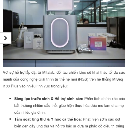
Với sự hỗ trợ lắp đặt từ Mitalab, đối tác chiến lược sẽ khai thác tối đa sức
mạnh của công nghệ Giải trình tự thế hệ mới (NGS) trên hệ thống MiSeq
i100 Plus vào nhiều lĩnh vực trọng yếu:
Sàng lọc trước sinh & Hỗ trợ sinh sản:
Phân tích chính xác các
bất thường nhiễm sắc thể, giúp hiện thực hóa ước mơ làm cha mẹ
của nhiều gia đình.
Tầm soát Ung thư & Y học cá thể hóa:
Phát hiện sớm các đột
biến gen gây ung thư và hỗ trợ bác sĩ đưa ra phác đồ điều trị trúng