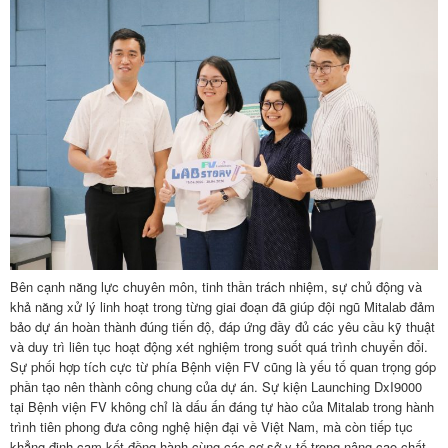
Bên cạnh năng lực chuyên môn, tinh thần trách nhiệm, sự chủ động và
khả năng xử lý linh hoạt trong từng giai đoạn đã giúp đội ngũ Mitalab đảm
bảo dự án hoàn thành đúng tiến độ, đáp ứng đầy đủ các yêu cầu kỹ thuật
và duy trì liên tục hoạt động xét nghiệm trong suốt quá trình chuyển đổi.
Sự phối hợp tích cực từ phía Bệnh viện FV cũng là yếu tố quan trọng góp
phần tạo nên thành công chung của dự án. Sự kiện Launching DxI9000
tại Bệnh viện FV không chỉ là dấu ấn đáng tự hào của Mitalab trong hành
trình tiên phong đưa công nghệ hiện đại về Việt Nam, mà còn tiếp tục
khẳng định cam kết đồng hành cùng các cơ sở y tế trong nâng cao chất