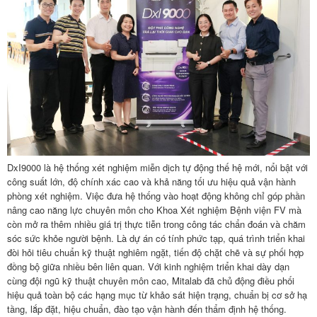
DxI9000 là hệ thống xét nghiệm miễn dịch tự động thế hệ mới, nổi bật với
công suất lớn, độ chính xác cao và khả năng tối ưu hiệu quả vận hành
phòng xét nghiệm. Việc đưa hệ thống vào hoạt động không chỉ góp phần
nâng cao năng lực chuyên môn cho Khoa Xét nghiệm Bệnh viện FV mà
còn mở ra thêm nhiều giá trị thực tiễn trong công tác chẩn đoán và chăm
sóc sức khỏe người bệnh. Là dự án có tính phức tạp, quá trình triển khai
đòi hỏi tiêu chuẩn kỹ thuật nghiêm ngặt, tiến độ chặt chẽ và sự phối hợp
đồng bộ giữa nhiều bên liên quan. Với kinh nghiệm triển khai dày dạn
cùng đội ngũ kỹ thuật chuyên môn cao, Mitalab đã chủ động điều phối
hiệu quả toàn bộ các hạng mục từ khảo sát hiện trạng, chuẩn bị cơ sở hạ
tầng, lắp đặt, hiệu chuẩn, đào tạo vận hành đến thẩm định hệ thống.