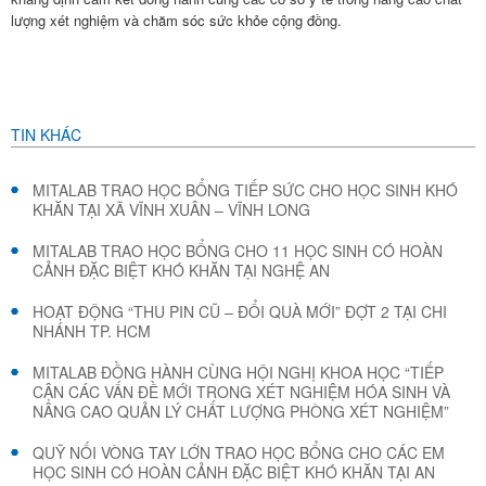
lượng xét nghiệm và chăm sóc sức khỏe cộng đồng.
TIN KHÁC
MITALAB TRAO HỌC BỔNG TIẾP SỨC CHO HỌC SINH KHÓ
KHĂN TẠI XÃ VĨNH XUÂN – VĨNH LONG
MITALAB TRAO HỌC BỔNG CHO 11 HỌC SINH CÓ HOÀN
CẢNH ĐẶC BIỆT KHÓ KHĂN TẠI NGHỆ AN
HOẠT ĐỘNG “THU PIN CŨ – ĐỔI QUÀ MỚI” ĐỢT 2 TẠI CHI
NHÁNH TP. HCM
MITALAB ĐỒNG HÀNH CÙNG HỘI NGHỊ KHOA HỌC “TIẾP
CẬN CÁC VẤN ĐỀ MỚI TRONG XÉT NGHIỆM HÓA SINH VÀ
NÂNG CAO QUẢN LÝ CHẤT LƯỢNG PHÒNG XÉT NGHIỆM”
QUỸ NỐI VÒNG TAY LỚN TRAO HỌC BỔNG CHO CÁC EM
HỌC SINH CÓ HOÀN CẢNH ĐẶC BIỆT KHÓ KHĂN TẠI AN