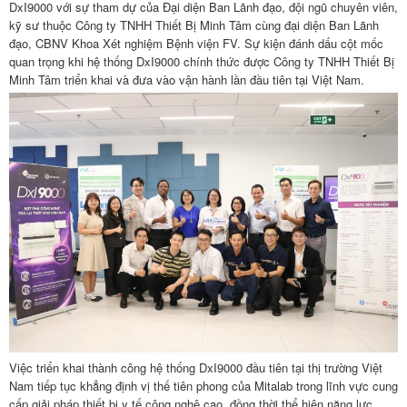
DxI9000 với sự tham dự của Đại diện Ban Lãnh đạo, đội ngũ chuyên viên,
kỹ sư thuộc Công ty TNHH Thiết Bị Minh Tâm cùng đại diện Ban Lãnh
đạo, CBNV Khoa Xét nghiệm Bệnh viện FV. Sự kiện đánh dấu cột mốc
quan trọng khi hệ thống DxI9000 chính thức được Công ty TNHH Thiết Bị
Minh Tâm triển khai và đưa vào vận hành lần đầu tiên tại Việt Nam.
Việc triển khai thành công hệ thống DxI9000 đầu tiên tại thị trường Việt
Nam tiếp tục khẳng định vị thế tiên phong của Mitalab trong lĩnh vực cung
cấp giải pháp thiết bị y tế công nghệ cao, đồng thời thể hiện năng lực