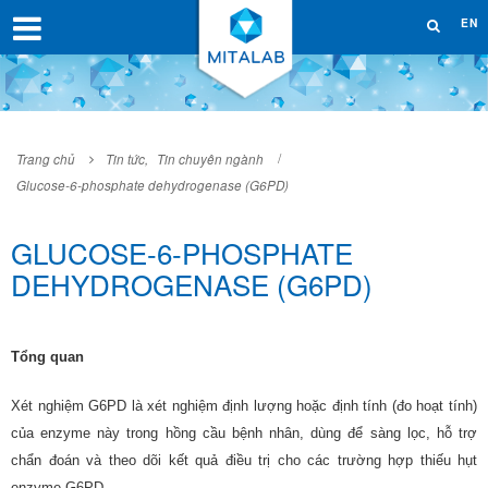
EN
Trang chủ
Tin tức
,
Tin chuyên ngành
Glucose-6-phosphate dehydrogenase (G6PD)
GLUCOSE-6-PHOSPHATE
DEHYDROGENASE (G6PD)
Tổng quan
Xét nghiệm G6PD là xét nghiệm định lượng hoặc định tính (đo hoạt tính)
của enzyme này trong hồng cầu bệnh nhân, dùng để sàng lọc, hỗ trợ
chẩn đoán và theo dõi kết quả điều trị cho các trường hợp thiếu hụt
enzyme G6PD.