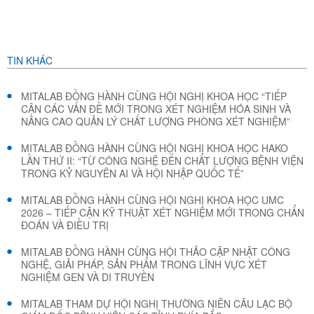
TIN KHÁC
MITALAB ĐỒNG HÀNH CÙNG HỘI NGHỊ KHOA HỌC “TIẾP
CẬN CÁC VẤN ĐỀ MỚI TRONG XÉT NGHIỆM HÓA SINH VÀ
NÂNG CAO QUẢN LÝ CHẤT LƯỢNG PHÒNG XÉT NGHIỆM”
MITALAB ĐỒNG HÀNH CÙNG HỘI NGHỊ KHOA HỌC HAKO
LẦN THỨ II: “TỪ CÔNG NGHỆ ĐẾN CHẤT LƯỢNG BỆNH VIỆN
TRONG KỶ NGUYÊN AI VÀ HỘI NHẬP QUỐC TẾ”
MITALAB ĐỒNG HÀNH CÙNG HỘI NGHỊ KHOA HỌC UMC
2026 – TIẾP CẬN KỸ THUẬT XÉT NGHIỆM MỚI TRONG CHẨN
ĐOÁN VÀ ĐIỀU TRỊ
MITALAB ĐỒNG HÀNH CÙNG HỘI THẢO CẬP NHẬT CÔNG
NGHỆ, GIẢI PHÁP, SẢN PHẨM TRONG LĨNH VỰC XÉT
NGHIỆM GEN VÀ DI TRUYỀN
MITALAB THAM DỰ HỘI NGHỊ THƯỜNG NIÊN CÂU LẠC BỘ