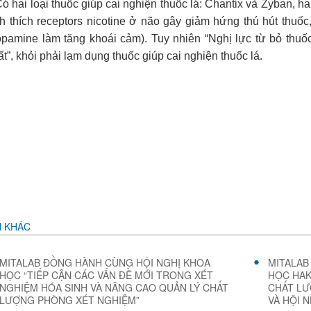
Có hai loại thuốc giúp cai nghiện thuốc lá: Chantix và Zyban, ha
ch thích receptors nicotine ở não gây giảm hứng thú hút thuốc
opamine làm tăng khoái cảm). Tuy nhiên “Nghị lực từ bỏ thuố
t”, khỏi phải lạm dụng thuốc giúp cai nghiện thuốc lá.
N KHÁC
MITALAB ĐỒNG HÀNH CÙNG HỘI NGHỊ KHOA
MITALAB
HỌC “TIẾP CẬN CÁC VẤN ĐỀ MỚI TRONG XÉT
HỌC HAK
NGHIỆM HÓA SINH VÀ NÂNG CAO QUẢN LÝ CHẤT
CHẤT LƯ
LƯỢNG PHÒNG XÉT NGHIỆM”
VÀ HỘI 