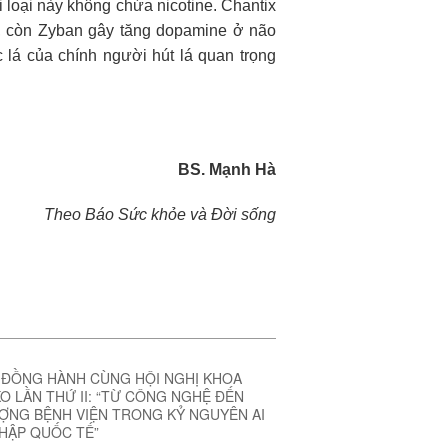
i loại này không chứa nicotine. Chantix
, còn Zyban gây t
ăng dopamine ở não
c lá của chính ngư
ời hút lá quan trọng
BS. Mạnh Hà
Theo Báo Sức khỏe và Đời sống
 ĐỒNG HÀNH CÙNG HỘI NGHỊ KHOA
O LẦN THỨ II: “TỪ CÔNG NGHỆ ĐẾN
ỢNG BỆNH VIỆN TRONG KỶ NGUYÊN AI
NHẬP QUỐC TẾ”