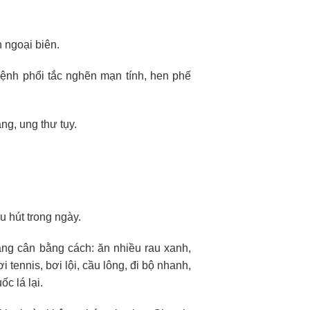
 ngoại biên.
 bệnh phổi tắc nghẽn mạn tính, hen phế
ng, ung thư tụy.
u hút trong ng
ày.
ng cân bằng cách: ăn nhiều rau xanh,
tennis, bơi lội, cầu lông, đi bộ nhanh,
ốc lá lại.