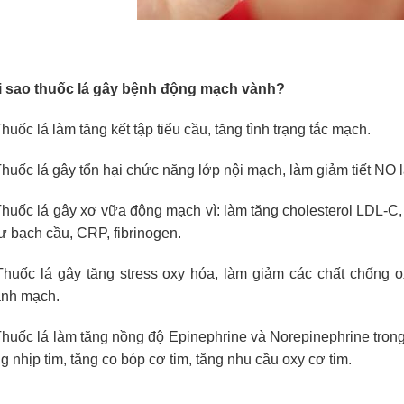
i sao thuốc lá gây bệnh
động mạch v
ành?
Thuốc lá làm t
ăng kết tập tiểu cầu, tăng t
ình trạng tắc mạch.
Thuốc lá gây tổn hại chức n
ăng lớp nội mạch, l
àm giảm tiết NO 
Thuốc lá gây xơ
vữa động mạch vì: làm tăng cholesterol LDL-C,
ư
bạch cầu, CRP, fibrinogen.
Thuốc lá gây tăng stress oxy hóa, làm giảm các chất chống o
ành mạch.
Thuốc lá làm tăng nồng độ Epinephrine và Norepinephrine tron
g nhịp tim, tăng co bóp cơ tim, tăng nhu cầu oxy cơ tim.