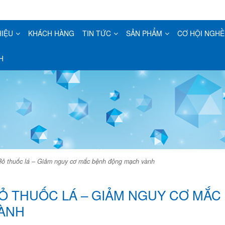
HIỆU
KHÁCH HÀNG
TIN TỨC
SẢN PHẨM
CƠ HỘI NGHỀ
H
Bỏ thuốc lá – Giảm nguy cơ mắc bệnh động mạch vành
Ỏ THUỐC LÁ – GIẢM NGUY CƠ MẮ
ÀNH