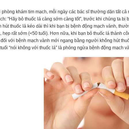
i phòng khám tim mạch, mỗi ngày các bác sĩ thư
ờng dặn tất cả
ch: “Hãy bỏ thuốc lá càng sớm càng tốt”, trước khi chúng ta bị
n hút thuốc lá kéo dài thì khi bạn bị bệnh động mạch vành, thư
a, hẹp rất sớm (<50 tuổi). Hơn nữa, khi bạn bỏ thuốc lá thành cô
 đối với bệnh mạch vành mới ngang bằng người không hút thuố
ẻ tuổi “nói không với thuốc lá” là phòng ngừa bệnh động mạch v