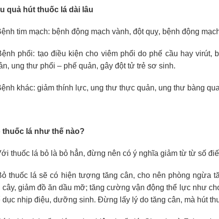
u quả hút thuốc lá dài lâu
Bệnh tim mạch: bệnh động mạch vành, đột quỵ, bệnh động mạch
Bệnh phổi: tạo điều kiện cho viêm phổi do phế cầu hay virút,
ản, ung thư phổi – phế quản, gây đột tử trẻ sơ sinh.
Bệnh khác: giảm thính lực, ung thư thực quản, ung thư bàng qua
 thuốc lá như thế nào?
Với thuốc lá bỏ là bỏ hẳn, đừng nên có
ý nghĩa giảm từ từ số điế
Bỏ thuốc lá sẽ có hiện tư
ợng tăng cân, cho nên phòng ngừa tă
ái cây, giảm đồ ăn dầu mỡ; tăng cường vận động thể lực như chơi 
ể dục nhịp điệu, dưỡng sinh. Đừng lấy lý do tăng cân, m
à hút thu