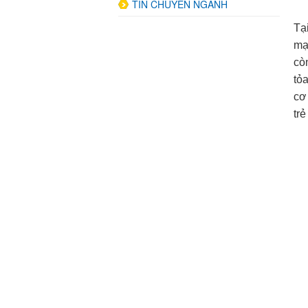
TIN CHUYÊN NGÀNH
Tạ
mạ
cò
tỏ
cơ
tr